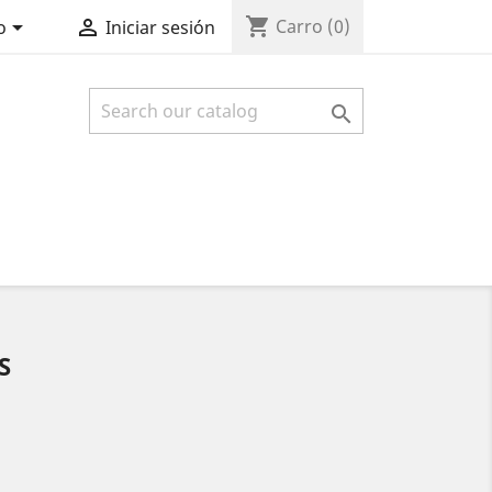
shopping_cart


Carro
(0)
o
Iniciar sesión

S