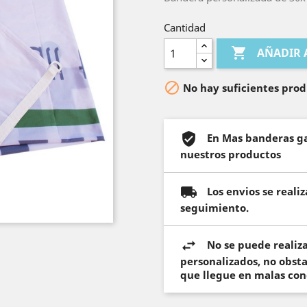
Cantidad

AÑADIR 

No hay suficientes prod
En Mas banderas ga
nuestros productos
Los envios se real
seguimiento.
No se puede realiz
personalizados, no obst
que llegue en malas con