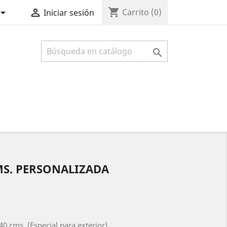
shopping_cart


Carrito
(0)
Iniciar sesión

MS. PERSONALIZADA
0 cms. (Especial para exterior)