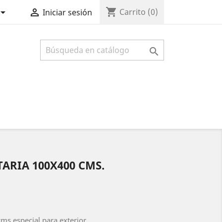
shopping_cart


Carrito
(0)
Iniciar sesión

ARIA 100X400 CMS.
ms especial para exterior