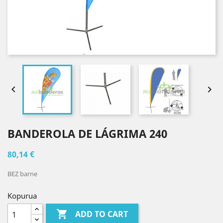


BANDEROLA DE LÁGRIMA 240
80,14 €
BEZ barne
Kopurua

ADD TO CART