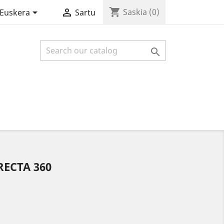
shopping_cart


Saskia
(0)
Euskera
Sartu

ECTA 360